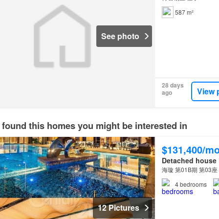
587 m²
See photo
28 days
View 
ago
 found this homes you might be interested in
$131,400/m
Detached house
海璇 第01B期 第03座
4
bedrooms
12 Pictures