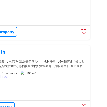
property
nth
裝】. 全新現代風裝修首度入住 【地利極優】. 5分鐘直達港鐵太古
 緊鄰太古城中心康怡廣場 室內配置與家電 【即租即住】. 全屋傢俬電
廚廁】. 內置私人廚房與乾濕分離 【極速網速】. 費用內置免費高速
1
bathroom
190 m²
務 【星級維護】. 專業團隊支援及入伙清潔 【大廈設施】. 設有平地電梯
務】…
roperty