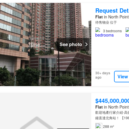
Request Det
Flat
in North Point
待售物业 位于
3
bedrooms
See photo
30+ days
View
ago
$445,000,00
Flat
in North Point
歡迎地產行家介紹-高
鐘直達北角站！ 【19
庭。 【14小學校網】
288 m²
【東區中學網】. 張祝