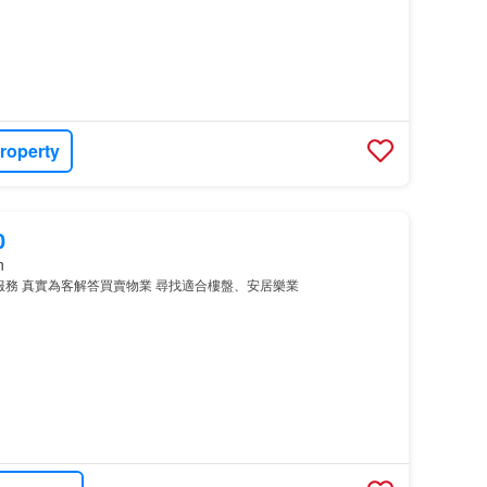
roperty
0
n
服務 真實為客解答買賣物業 尋找適合樓盤、安居樂業