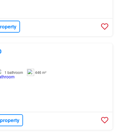
roperty
0
1
bathroom
446 m²
 property