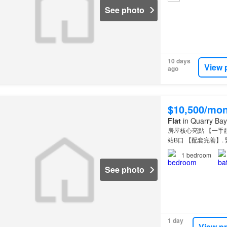
See photo
10 days
View 
ago
$10,500/mo
Flat
in Quarry Bay
房屋核心亮點 【一手靚
站B口 【配套完善】.
器齊全連電視 【獨立
1
bedroom
WIFI 租務與大廈服
See photo
及保安駐守 【貼心服
1 day
View p