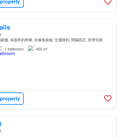
 property
ails
n
獨家盤, 有匙即約即睇, 全傢俬裝修, 交通便利, 間隔四正, 管理完善
1
bathroom
455 m²
 property
0
n