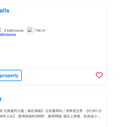
ails
2
bathrooms
746 m²
 property
0
佣! 北角建邦大廈｜極近港鐵】 位於書局街／渣華道交界，步行約1分
88年入伙】. 實用面積約288呎，兩房間隔. 適合上車盤、投資或小家
. 番禺會所華仁小學. 香港嘉諾撒學校. 北角官立小學. 北角循道學校
珊英文中學. 庇理羅士女子中學…