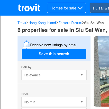
Homes for sale
Trovit
Hong Kong Island
Eastern District
Siu Sai Wan
6 properties for sale in Siu Sai Wan,
Receive new listings by email
Save this search
Sort by
Relevance
Price
No min