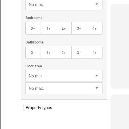
No max.
Bedrooms
0+
1+
2+
3+
4+
Bathrooms
0+
1+
2+
3+
4+
Floor area
No min
No max.
Property types