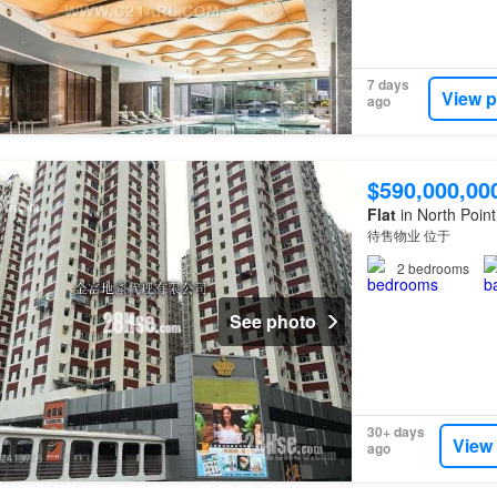
7 days
View p
ago
$590,000,00
Flat
in North Point
待售物业 位于
2
bedrooms
See photo
30+ days
View
ago