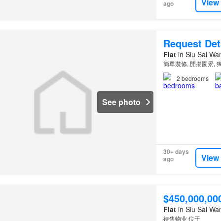
View
ago
Request Det
Flat
in Siu Sai Wa
簡單裝修, 開揚園景, 
2
bedrooms
See photo
30+ days
View
ago
$450,000,00
Flat
in Siu Sai Wa
待售物业 位于