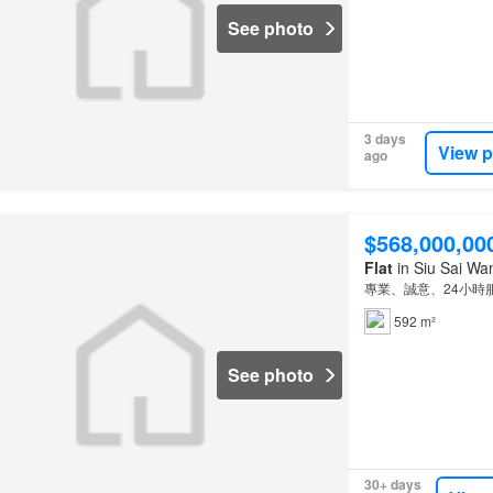
See photo
3 days
View p
ago
$568,000,00
Flat
in Siu Sai Wa
專業、誠意、24小時
592 m²
See photo
30+ days