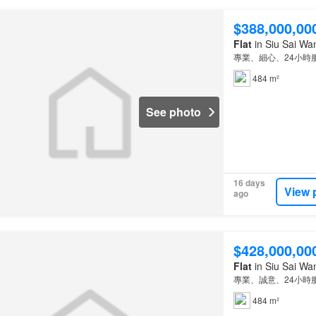
$388,000,00
Flat
in Siu Sai Wa
專業、細心、24小時
484 m²
See photo
16 days
View 
ago
$428,000,00
Flat
in Siu Sai Wa
專業、誠意、24小時
484 m²