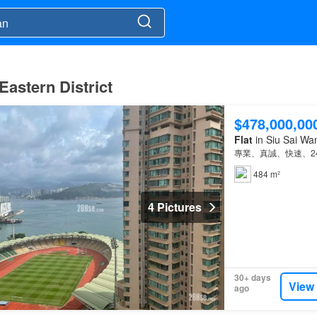
 Eastern District
$478,000,00
Flat
in Siu Sai Wa
專業、真誠、快速、2
484 m²
4 Pictures
30+ days
View
ago